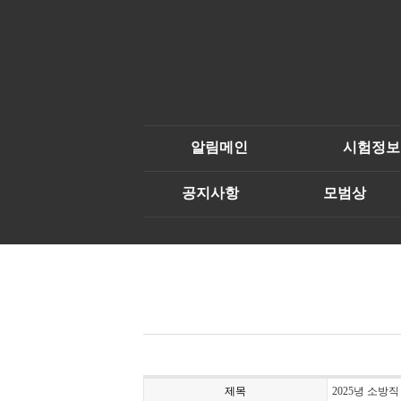
알림메인
시험정보
공지사항
모범상
제목
2025녕 소방직